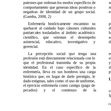
patrones que ordenan los modos específicos de
s
comportamiento que generan ideas positivas o
r
negativas de identidad de un grupo social.
e
(Gamba, 2008, 2)
Enfermería históricamente encamino su
p
quehacer al cuidado bajo cánones culturales
d
patriarcales trasladados al ámbito académico
b
científico, que orientan el desempeño
a
asistencial, educativo, investigativo y
d
gerencial.
La percepción social que tenga una
e
profesión está directamente relacionada con lo
e
que el profesional transmita de su propia
y
identidad. En el caso específico de la
d
enfermería, lleva en sus hombros una carga
p
histórica que, en lugar de darle prestigio, le
L
dado estigmas, tales como: el uso de uniforme,
el ejercicio enfermería como castigo (pago de
pecados) y el comienzo de la
c
I
Ch