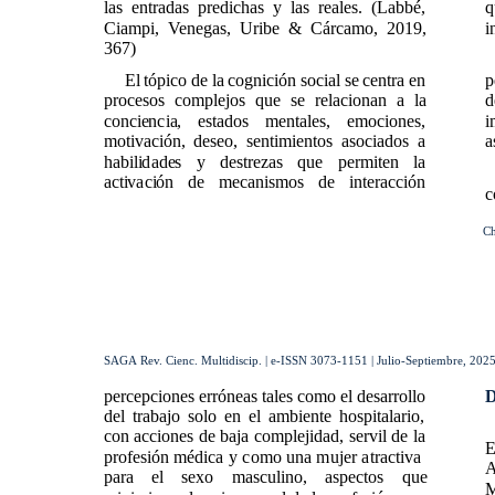
las entradas predichas y las reales. (Labbé,
q
Ciampi, Venegas, Uribe & Cárcamo, 2019,
i
367)
El tópico de la cognición social se centra en
p
procesos complejos que se relacionan a la
d
conciencia, estados mentales, emociones,
i
motivación, deseo, sentimientos asociados a
a
habilidades y destrezas que permiten la
activación de mecanismos de interacción
c
Ch
SAGA Rev. Cienc. Multidiscip. | e-ISSN 3073-1151 | Julio-Septiembre, 2025 
percepciones erróneas tales como el desarrollo
del trabajo solo en el ambiente hospitalario,
con acciones de baja complejidad, servil de la
E
profesión médica y como una mujer atractiva
A
para el sexo masculino, aspectos que
M