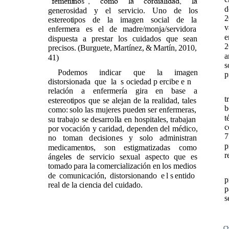
“femeninos”, como la cordialidad, la
d
generosidad y el servicio. Uno de los
2
estereotipos de la imagen social de la
v
enfermera es el de madre/monja/servidora
e
dispuesta a prestar los cuidados que sean
2
precisos. (Burguete, Martínez, & Martín, 2010,
a
41)
s
Podemos indicar que la imagen
p
distorsionada que la sociedad percibe en
relación a enfermería gira en base a
t
estereotipos que se alejan de la realidad, tales
b
como: solo las mujeres pueden ser enfermeras,
t
su trabajo se desarrolla en hospitales, trabajan
c
por vocación y caridad, dependen del médico,
7
no toman decisiones y solo administran
p
medicamentos, son estigmatizadas como
r
ángeles de servicio ​sexual aspecto que es
tomado para la comercialización en los medios
de comunicación, distorsionando el sentido
p
real de la ciencia del cuidado.
p
s
Ch