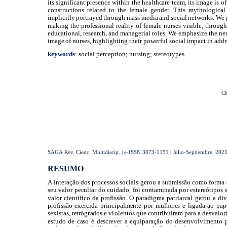
its significant presence within the healthcare team, its image is o
constructions related ​to the female gender. ​This mythologica
implicitly portrayed through mass media and social networks. We p
making the professional reality of female nurses visible, throug
educational, research, and managerial roles. We emphasize the need
image of nurses, highlighting their powerful social impact in add
keywords
: social perception; nursing; stereotypes
Ch
SAGA Rev. Cienc. Multidiscip. | e-ISSN 3073-1151 | Julio-Septiembre, 2025 
RESUMO
A interação dos processos sociais gerou a submissão como forma 
seu valor peculiar do cuidado, foi contaminada por estereótipos 
valor científico da profissão. O paradigma patriarcal gerou a d
profissão exercida principalmente por mulheres e ligada ao pap
sexistas, retrógrados e violentos que contribuíram para a desvalori
estudo de caso é descrever a equiparação do desenvolvimento 