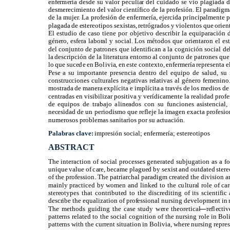
enfermería desde su valor peculiar del cuidado se vio plagiada de
desmerecimiento del valor científico de la profesión. El paradigma
de la mujer. La profesión de enfermería, ejercida principalm
plagada de estereotipos sexistas, retrógrados y violentos que orien
El estudio de caso tiene por objetivo describir la equiparación d
género, esfera laboral y social. Los métodos que orientaron el es
del conjunto de patrones que identifican a la cognición social d
la descripción de la literatura entorno al conjunto de patrones que
lo que sucede en Bolivia, en este contexto, enfermería representa el
Pese a su importante presencia dentro del equipo de salud, su 
construcciones culturales negativas relativas al género femenin
mostrada de manera explícita e implícita a través de los medios d
centradas en visibilizar positiva y verídicamente la realidad pro
de equipos de trabajo alineados con su funciones asistencial,
necesidad de un periodismo que refleje la imagen exacta profesio
numerosos problemas sanitarios por su actuación.
Palabras clave:
impresión social; enfermería; estereotipos
ABSTRACT
The interaction of social processes generated subjugation as a fo
unique value of care, became plagued by sexist and outdated stereo
of the profession. The patriarchal paradigm created the division 
mainly practiced by women and linked to the cultural role of care
stereotypes that contributed to the discrediting of its scientifi
describe the equalization of professional nursing development in r
The methods guiding the case study were theoretical
reflecti
—
patterns related to the social cognition of the nursing role in Bo
patterns with the current situation in Bolivia, where nursing repre