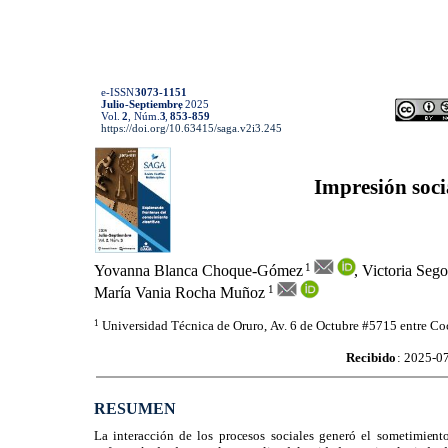
e-ISSN
3073-1151
Julio-Septiembre
, 2025
Vol.
2
, Núm.
3
,
853-859
https://doi.org/10.63415/saga.v2i3.245
Impresión soci
1
Yovanna Blanca Choque-Gómez
​ ​, Victoria Seg
1
María Vania Rocha Muñoz
​ ​
1
Universidad Técnica de Oruro, Av. 6 de Octubre #5715 entre C
Recibido
: 2025-07
RESUMEN