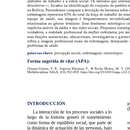
ambiente de trabalho e à esfera social. Os métodos que orienta
descritivos
, focados na identificação do conjunto de padrões 
—
na Bolívia. Pretendemos comparar a descrição da literatura sobre 
enfermagem representa 65% do total da força de trabalho do sist
equipe de saúde, sua imagem é ​frequentemente invisibilizad
relacionadas ao gênero feminino. Esse fenômeno mitológico cri
implícita através da mídia e das redes sociais. Propomos estratég
verdadeira, a realidade profissional da mulher enfermeira, por 
suas funções assistenciais, educacionais, investigativas e geren
reflita a imagem profissional exata da enfermagem, destacando
problemas de saúde.
palavras-chave
: percepção social; enfermagem; estereótipos
Forma sugerida de citar (APA):
Choque-Gómez, Y. B., Segovia Hinojosa, V., & Rocha Muñoz, M. V. (2025)
Multidisciplinar SAGA, 2(3), 853-859. https://doi.org/10.63415/saga.v2i3.
INTRODUCCIÓN
p
(
La interacción de los procesos sociales a lo
largo de la historia generó el sometimiento
como forma de equilibrio social, que parte de
o
la dinámica de actuación de las personas, bajo
s