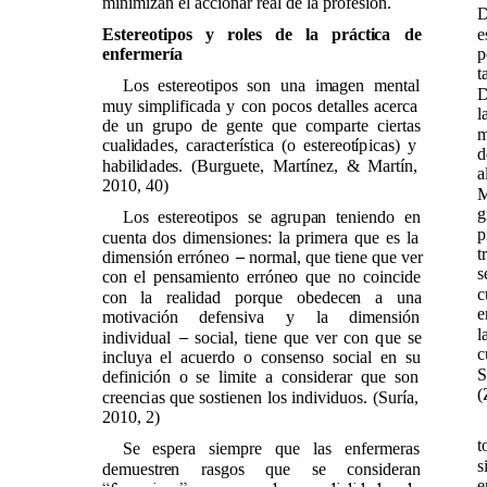
minimizan el accionar real de la profesión.
D
Estereotipos y roles de la práctica de
enfermería
p
t
Los estereotipos son una imagen mental
D
muy simplificada y con pocos detalles acerca
l
de un grupo de gente ​que comparte ciertas
m
cualidades, característica (o estereotípicas) y
d
habilidades. (Burguete, Martínez, & Martín,
a
2010, 40)
M
g
Los estereotipos se agrupan teniendo en
p
cuenta dos dimensiones: la primera que es la
dimensión erróneo
normal, que tiene que ver
–
s
con el pensamiento erróneo que no coincide
c
con la realidad porque obedecen a una
e
motivación defensiva y la dimensión
l
individual
social, tiene que ver con que se
–
c
incluya el acuerdo o consenso social en su
S
definición o se limite a considerar que son
(
creencias que sostienen los individuos. (Suría,
2010, 2)
t
Se espera siempre que las enfermeras
s
demuestren rasgos que se consideran
e