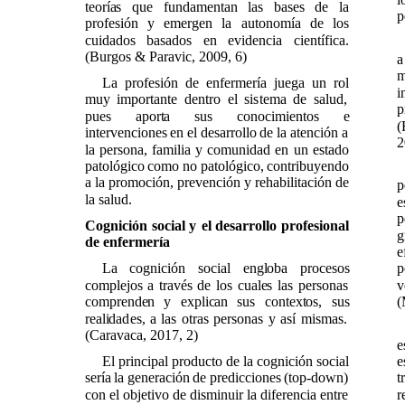
teorías que fundamentan las bases de la
p
profesión y emergen la autonomía de los
cuidados basados en evidencia científica.
(Burgos & Paravic, 2009, 6)
a
m
La profesión de enfermería juega un rol
i
muy importante dentro el sistema de salud,
p
pues aporta sus conocimientos e
(
intervenciones en el desarrollo de la atención a
2
la persona, familia y comunidad en un estado
patológico como no patológico, contribuyendo
a la promoción, prevención y rehabilitación de
p
la salud.
e
p
Cognición social y el desarrollo profesional
g
de enfermería
e
La cognición social engloba procesos
p
complejos a través de los cuales las personas
v
comprenden y explican sus contextos, sus
(
realidades, a las otras personas y así mismas.
(Caravaca, 2017, 2)
e
El principal producto de la cognición social
e
sería la generación de predicciones (top-down)
t
con el objetivo de disminuir la diferencia entre
r