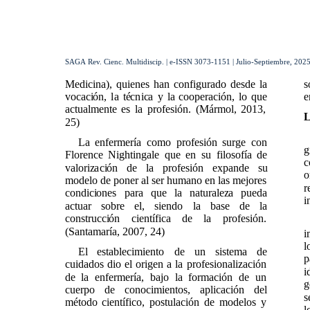
SAGA Rev. Cienc. Multidiscip. | e-ISSN 3073-1151 | Julio-Septiembre, 2025 
Medicina), quienes han configurado desde la
s
vocación, la técnica y la cooperación, lo que
e
actualmente es la profesión. (Mármol, 2013,
L
25)
La enfermería como profesión surge con
g
Florence Nightingale que en su filosofía de
c
valorización de la profesión expande su
o
modelo de poner al ser humano en las mejores
r
condiciones para que la naturaleza pueda
i
actuar sobre el, siendo la base de la
construcción científica de la profesión.
(Santamaría, 2007, 24)
i
l
El establecimiento de un sistema de
p
cuidados dio el origen a la profesionalización
i
de la enfermería, bajo la formación de un
g
cuerpo de conocimientos, aplicación del
s
método científico, postulación de modelos y
l