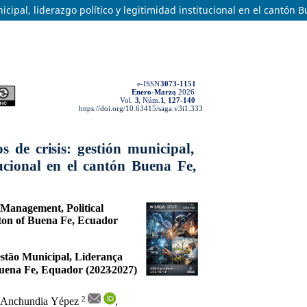
icipal, liderazgo político y legitimidad institucional en el cantón