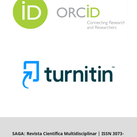
SAGA: Revista Científica Multidisciplinar | ISSN 3073-