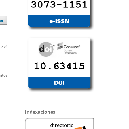
ar
-876
entos
Indexaciones