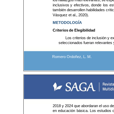
los 
hallazgos 
más 
relevantes, 
se 
espe
inclusivos 
y 
efectivos, 
donde 
los 
es
también desarrollen habilidades críti
Vásquez et al., 2020).
METODOLOGÍA
Criterios
de
Elegibilidad
Los criterios de inclusión y 
seleccionados fueran relevantes y
Romero Ordoñez, L. M.
2018 y 2024 que abordaran el uso de
en 
educación 
básica. 
Los 
estudios 