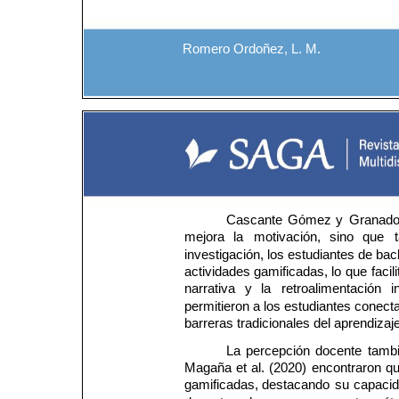
Romero Ordoñez, L. M.
Cascante 
Gómez 
y 
Granado
mejora 
la 
motivación, 
sino 
que 
investigación, los estudiantes de bac
actividades 
gamificadas, 
lo 
que 
facili
narrativa 
y 
la 
retroalimentación 
i
permitieron a los estudiantes conect
barreras tradicionales del aprendiza
La 
percepción 
docente 
tambi
Magaña 
et 
al. 
(2020) 
encontraron 
qu
gamificadas, 
destacando 
su 
capacid