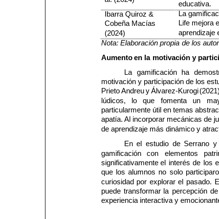
educativa.
La gamificac
Ibarra Quiroz &
Life mejora 
Cobeña Macías
aprendizaje 
(2024)
Nota:
Elaboración
propia
de
los
auto
Aumento
en
la
motivación
y
partic
La 
gamificación 
ha 
demost
motivación y participación de los es
Prieto 
Andreu 
y 
Álvarez-Kurogi 
(2021)
lúdicos, 
lo 
que 
fomenta 
un 
may
particularmente útil en temas abstra
apatía. Al incorporar mecánicas de
de aprendizaje más dinámico y atract
En 
el 
estudio 
de 
Serrano 
y 
gamificación 
con 
elementos 
patr
significativamente 
el 
interés 
de 
los 
e
que 
los 
alumnos 
no 
solo 
participaro
curiosidad 
por 
explorar 
el 
pasado. 
E
puede 
transformar 
la 
percepción 
de
experiencia interactiva y emocionant