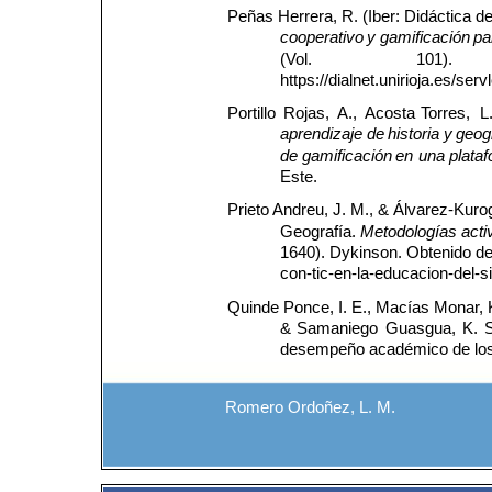
Peñas Herrera, R. (Iber: Didáctica de 
cooperativo
y
gamificación
pa
(Vol.
101).
https://dialnet.unirioja.es/se
Portillo 
Rojas, 
A., 
Acosta 
Torres, 
L.
aprendizaje
de
historia
y
geog
de
gamificación
en
una
plata
Este.
Prieto Andreu, J. M., & Álvarez-Kurogi
Geografía. 
Metodologías
acti
1640). Dykinson. Obtenido de
con-tic-en-la-educacion-del-
Quinde Ponce, I. E., Macías Monar, K
& 
Samaniego 
Guasgua, 
K. 
S
desempeño académico de los e
Romero Ordoñez, L. M.