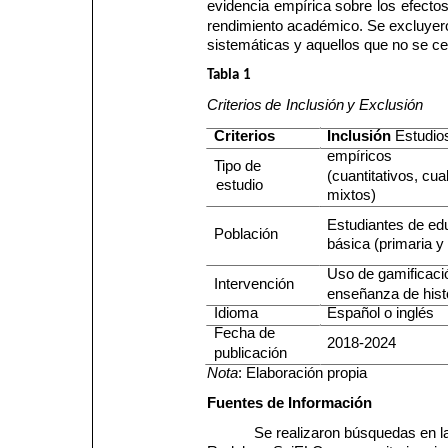
evidencia 
empírica 
sobre 
los 
efectos
rendimiento académico. Se excluyeron
sistemáticas y aquellos que no se ce
Tabla
1
Criterios
de
Inclusión
y
Exclusión
Criterios
Inclusión
 Estudio
empíricos
Tipo de
(cuantitativos, cual
estudio
mixtos)
Estudiantes de ed
Población
básica (primaria y
Uso de gamificaci
Intervención
enseñanza de hist
Idioma
Español o inglés
Fecha de
2018-2024
publicación
Nota
: Elaboración propia
Fuentes
de
Información
Se realizaron búsquedas en la