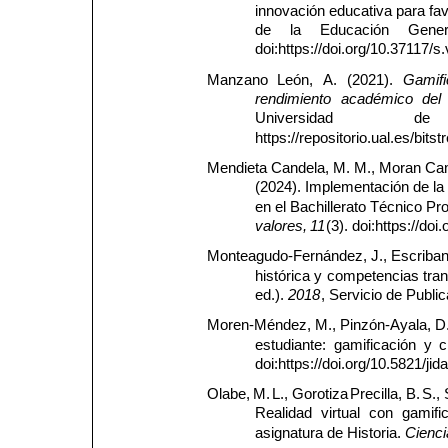
innovación educativa para fa
de
la
Educación
Gener
doi:https://doi.org/10.37117/s
Manzano 
León, 
A. 
(2021). 
Gamifi
rendimiento
académico
del
Universidad
de
https://repositorio.ual.es/bi
Mendieta Candela, M. M., Moran Cam
(2024). Implementación de la 
en el Bachillerato Técnico Pro
valores,
11
(3). doi:https://do
Monteagudo-Fernández, J., Escribano
histórica 
y 
competencias 
tra
ed.). 
2018
, Servicio de Publi
Moren-Méndez, M., Pinzón-Ayala, D., 
estudiante: 
gamificación 
y 
c
doi:https://doi.org/10.5821/ji
Olabe, 
M. 
L., 
Gorotiza 
Precilla, 
B. 
S., 
Realidad 
virtual 
con 
gamifi
asignatura de Historia. 
Cienci