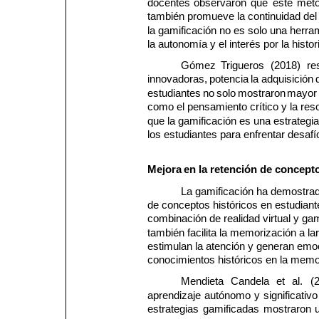
docentes 
observaron 
que 
este 
méto
también promueve la continuidad del 
la gamificación no es solo una herr
la autonomía y el interés por la histor
Gómez 
Trigueros 
(2018) 
re
innovadoras, 
potencia 
la 
adquisición 
estudiantes 
no 
solo 
mostraron 
mayor
como el pensamiento crítico y la res
que la gamificación es una estrategia
los estudiantes para enfrentar desa
Mejora
en
la
retención
de
concept
La gamificación ha demostrado
de conceptos históricos en estudiant
combinación de realidad virtual y ga
también facilita la memorización a la
estimulan la atención y generan emoc
conocimientos históricos en la memor
Mendieta 
Candela 
et 
al. 
(
aprendizaje 
autónomo 
y 
significativo
estrategias 
gamificadas 
mostraron 