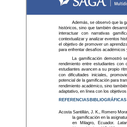
Además, se observó que la ga
históricos, 
sino 
que 
también 
desarrol
interactuar 
con 
narrativas 
gamific
contextualizar y analizar eventos hi
el 
objetivo 
de 
promover 
un 
aprendiza
para enfrentar desafíos académicos y
La 
gamificación 
demostró 
se
rendimiento 
entre 
estudiantes 
con 
estudiantes 
avancen 
a 
su 
propio 
rit
con 
dificultades 
iniciales, 
promovi
potencial de la gamificación para tra
rendimiento 
académico, 
sino 
tambié
adaptativo, en línea con los objetivo
REFERENCIAS
BIBLIOGRÁFICAS
Acosta Santillán, J. K., Romero Mora
la gamificación en la asignat
en 
Milagro, 
Ecuador. 
Lata