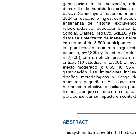
gamificación 
en 
la 
motivación, 
ret
desarrollo  de  habilidades  críticas  
básica. 
Se 
incluyeron 
estudios 
empíri
2024 
en 
español 
o 
inglés, 
centrados 
enseñanza   de   historia,   excluyendo 
relacionados con educación básica. L
Scholar, Dialnet, Redalyc, SciELO y rep
datos se sintetizaron de manera narra
con 
un 
total 
de 
3,500 
participantes. 
L
la 
gamificación 
aumentó 
significa
estudios, 
n=2,800) 
y 
la 
retención 
de 
n=2,200), 
con 
un 
efecto 
positivo 
en 
críticas (10 estudios, n=1,800). El me
efecto 
moderado 
(d=0.65, 
IC 
95%:
gamificación. 
Las 
limitaciones 
incluy
diseños 
metodológicos 
y 
riesgo 
d
muestras 
pequeñas. 
En 
conclusión
herramienta 
efectiva 
e 
inclusiva 
par
historia, 
aunque 
se 
requieren 
más 
es
para consolidar su impacto en context
ABSTRACT
This 
systematic 
review, 
titled 
"The 
Use 