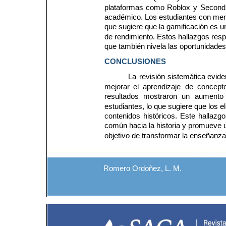
plataformas 
como 
Roblox 
y 
Second
académico. Los estudiantes con meno
que sugiere que la gamificación es un
de rendimiento. Estos hallazgos respa
que también nivela las oportunidades
CONCLUSIONES
La 
revisión 
sistemática 
evide
mejorar 
el 
aprendizaje 
de 
concept
resultados 
mostraron 
un 
aumento 
estudiantes, lo que sugiere que los
contenidos 
históricos. 
Este 
hallazgo
común hacia la historia y promueve u
objetivo de transformar la enseñanza 
Romero Ordoñez, L. M.