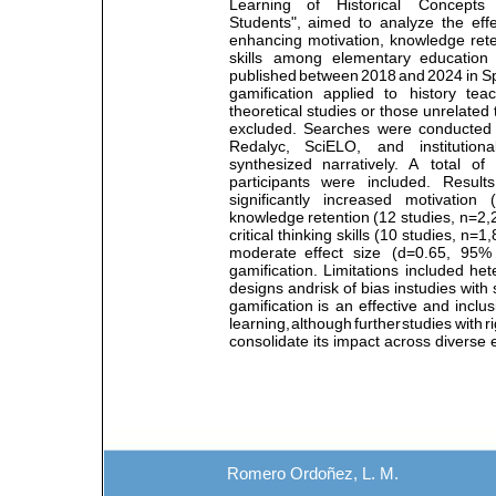
Learning 
of 
Historical 
Concepts 
Students", 
aimed 
to 
analyze 
the 
eff
enhancing 
motivation, 
knowledge 
ret
skills 
among 
elementary 
education 
published 
between 
2018 
and 
2024 
in 
S
gamification 
applied 
to 
history 
teac
theoretical studies or those unrelate
excluded. 
Searches 
were 
conducted
Redalyc, 
SciELO, 
and 
institutiona
synthesized 
narratively. 
A 
total 
of 
participants 
were 
included. 
Results
significantly   increased   motivation   
knowledge 
retention 
(12 
studies, 
n=2,2
critical thinking skills (10 studies, n=
moderate 
effect 
size 
(d=0.65, 
95% 
gamification. 
Limitations 
included 
het
designs andrisk of bias instudies with
gamification 
is 
an 
effective 
and 
inclus
learning, 
although 
further 
studies 
with 
r
consolidate its impact across diverse 
Romero Ordoñez, L. M.