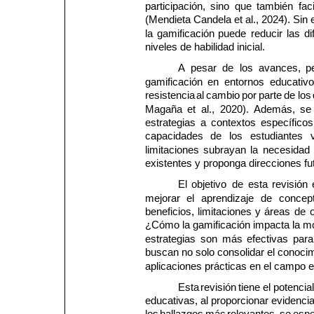
participación, 
sino 
que 
también 
faci
(Mendieta Candela et al., 2024). Si
la 
gamificación 
puede 
reducir 
las 
di
niveles de habilidad inicial.
A 
pesar 
de 
los 
avances, 
p
gamificación 
en 
entornos 
educativo
resistencia 
al 
cambio 
por 
parte 
de 
los 
Magaña 
et 
al., 
2020). 
Además, 
se 
estrategias 
a 
contextos 
específicos
capacidades 
de 
los 
estudiantes 
limitaciones 
subrayan 
la 
necesidad 
existentes y proponga direcciones fu
El 
objetivo 
de 
esta 
revisión 
mejorar 
el 
aprendizaje 
de 
concep
beneficios, 
limitaciones 
y 
áreas 
de 
¿Cómo la gamificación impacta la mo
estrategias 
son 
más 
efectivas 
para
buscan no solo consolidar el conocimi
aplicaciones prácticas en el campo e
Esta 
revisión 
tiene 
el 
potencial
educativas, al proporcionar evidencia 