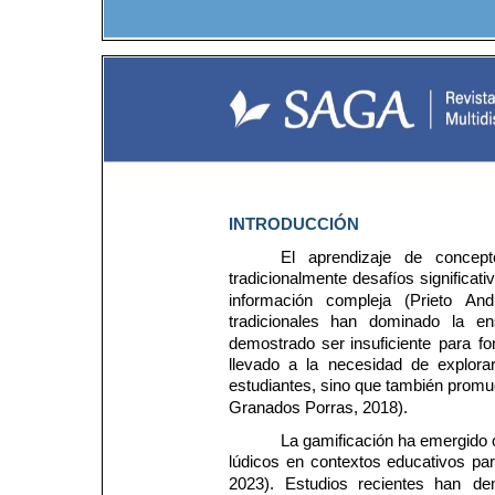
INTRODUCCIÓN
El   aprendizaje   de   concept
tradicionalmente 
desafíos 
significati
información 
compleja 
(Prieto 
And
tradicionales 
han 
dominado 
la 
en
demostrado 
ser 
insuficiente 
para 
fo
llevado 
a 
la 
necesidad 
de 
explorar
estudiantes, sino que también promu
Granados Porras, 2018).
La gamificación ha emergido 
lúdicos 
en 
contextos 
educativos 
par
2023). 
Estudios 
recientes 
han 
de