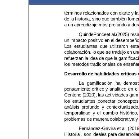
términos relacionados con elarte y la 
de la historia, sino que también fome
a un aprendizaje más profundo y dur
QuindePonceet al.(2025) resa
un impacto positivo en el desempeño
Los  estudiantes  que  utilizaron  est
colaboración, lo que se tradujo en u
refuerzan la idea de que la gamificac
los métodos tradicionales de enseña
Desarrollo
de
habilidades
críticas
La 
gamificación 
ha 
demost
pensamiento 
crítico 
y 
analítico 
en 
el
Centeno (2020), las actividades ga
los 
estudiantes 
conectar 
conceptos
análisis 
profundo 
y 
contextualizado.
temporalidad 
y 
el 
cambio 
histórico,
problemas de manera colaborativa y r
Fernández-Gavira et al. (2018
Historia", son ideales para desarrollar