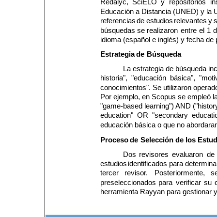
Redalyc, 
SciELO 
y 
repositorios 
in
Educación a Distancia (UNED) y la U
referencias 
de 
estudios 
relevantes 
y 
s
búsquedas 
se 
realizaron 
entre 
el 
1 
d
idioma (español e inglés) y fecha de
Estrategia
de
Búsqueda
La estrategia de búsqueda inc
historia",  "educación  básica",  "mot
conocimientos". Se utilizaron operad
Por ejemplo, en Scopus se empleó la
"game-based learning") AND ("histor
education"  OR  "secondary  educatio
educación básica o que no abordaran
Proceso
de
Selección
de
los
Estud
Dos 
revisores 
evaluaron 
de 
estudios 
identificados 
para 
determina
tercer 
revisor. 
Posteriormente, 
s
preseleccionados 
para 
verificar 
su 
herramienta Rayyan para gestionar y 