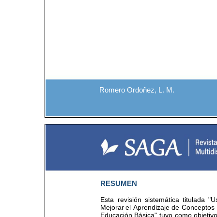
Romero Ordoñez, L. M.
RESUMEN
Esta 
revisión 
sistemática 
titulada 
"U
Mejorar 
el 
Aprendizaje 
de 
Conceptos 
Educación 
Básica" 
tuvo 
como 
objetivo