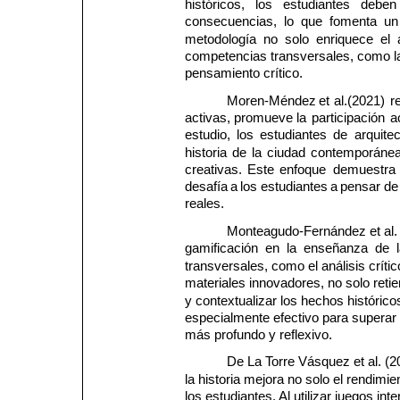
históricos,   los   estudiantes   deben 
consecuencias,  lo  que  fomenta  un
metodología  no  solo  enriquece  el  a
competencias transversales, como la 
pensamiento crítico.
Moren-Méndez 
et 
al.(2021) 
r
activas, 
promueve 
la 
participación 
a
estudio, 
los 
estudiantes 
de 
arquitec
historia 
de 
la 
ciudad 
contemporánea
creativas. 
Este 
enfoque 
demuestra 
desafía 
a 
los 
estudiantes 
a 
pensar 
de
reales.
Monteagudo-Fernández et al. 
gamificación  en  la  enseñanza  de  l
transversales, como el análisis crític
materiales innovadores, no solo reti
y contextualizar los hechos histórico
especialmente efectivo para superar
más profundo y reflexivo.
De La Torre Vásquez et al. (
la historia mejora no solo el rendimi
los estudiantes. Al utilizar juegos in