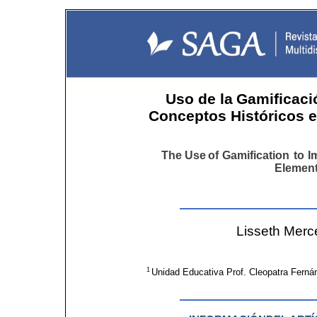
Uso
de
la
Gamificaci
Conceptos
Históricos
The
Use
of
Gamification
to
I
Elemen
Lisseth Mer
1 
Unidad Educativa Prof. Cleopatra Fern