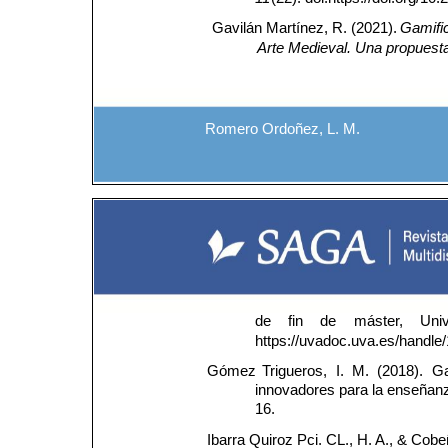
Gavilán Martínez, R. (2021). 
Gamifi
Arte
Medieval.
Una
propuest
Romero Ordoñez, L. M.
de
fin
de
máster,
Uni
https://uvadoc.uva.es/handle
Gómez 
Trigueros, 
I. 
M. 
(2018). 
Ga
innovadores para la enseñanza
16.
Ibarra Quiroz Pci. CL., H. A., & Cob