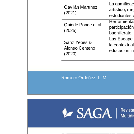
La gamificaci
Gavilán Martínez
artístico, me
(2021)
estudiantes 
Herramienta
Quinde Ponce et al.
participació
(2025)
bachillerato.
Las Escape 
Sanz Yepes &
la contextua
Alonso Centeno
educación inf
(2020)
Romero Ordoñez, L. M.