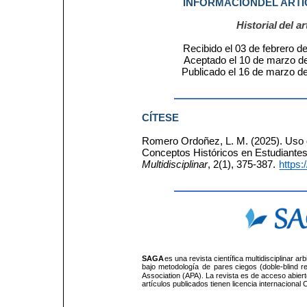
INFORMACIÓN
DEL
ART
Historial
del
ar
Recibido el 03 de febrero d
Aceptado el 10 de marzo d
Publicado el 16 de marzo d
CÍTESE
Romero Ordoñez, L. M. (2025). Uso d
Conceptos Históricos en Estudiantes
Multidisciplinar
, 2(1), 375-387. 
https:
SAGA
 es una revista científica multidisciplinar a
bajo 
metodología 
de 
pares 
ciegos 
(doble-blind 
r
Association (APA). La revista es de acceso abierto
artículos publicados tienen licencia internaciona