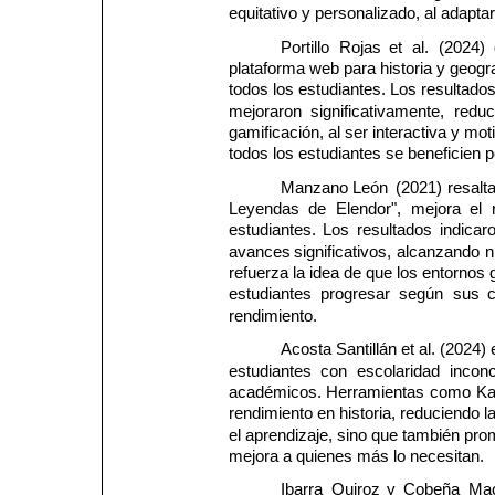
equitativo y personalizado, al adapt
Portillo 
Rojas 
et 
al. 
(2024) 
plataforma web para historia y geogr
todos los estudiantes. Los resultado
mejoraron 
significativamente, 
reduc
gamificación, al ser interactiva y mo
todos los estudiantes se beneficien p
Manzano 
León 
(2021) 
resalta
Leyendas 
de 
Elendor", 
mejora 
el 
estudiantes. 
Los 
resultados 
indicaro
avances 
significativos, 
alcanzando 
n
refuerza la idea de que los entornos 
estudiantes 
progresar 
según 
sus 
rendimiento.
Acosta Santillán et al. (2024)
estudiantes 
con 
escolaridad 
inconc
académicos. 
Herramientas 
como 
Ka
rendimiento en historia, reduciendo l
el aprendizaje, sino que también pro
mejora a quienes más lo necesitan.
Ibarra 
Quiroz 
y 
Cobeña 
Mac