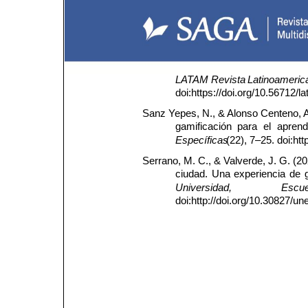
LATAM
Revista
Latinoameric
doi:https://doi.org/10.56712/l
Sanz Yepes, N., & Alonso Centeno, 
gamificación 
para 
el 
aprend
Específicas
(22), 7–25. doi:ht
Serrano, M. C., & Valverde, J. G. (202
ciudad. 
Una 
experiencia 
de 
Universidad,
Escue
doi:http://doi.org/10.30827/u