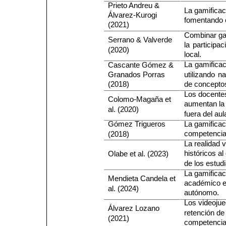
Prieto Andreu &
La gamificac
Álvarez-Kurogi
fomentando e
(2021)
Combinar gam
Serrano & Valverde
la 
participac
(2020)
local.
La 
gamificac
Cascante Gómez &
utilizando 
na
Granados Porras
de concepto
(2018)
Los docentes
Colomo-Magaña et
aumentan la m
al. (2020)
fuera del aul
La gamificac
Gómez Trigueros
competencias
(2018)
La realidad 
históricos a
Olabe et al. (2023)
de los estud
La gamificac
Mendieta Candela et
académico en
al. (2024)
autónomo.
Los videojue
Álvarez Lozano
retención de
(2021)
competencias