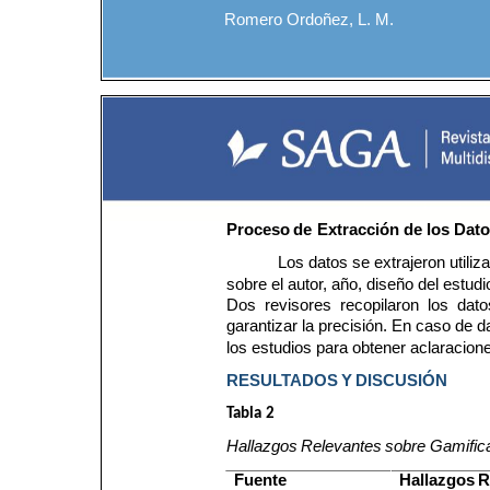
Romero Ordoñez, L. M.
Proceso
de
Extracción
de
los
Dato
Los datos se extrajeron utili
sobre el autor, año, diseño del estudi
Dos  revisores  recopilaron  los  dat
garantizar la precisión. En caso de d
los estudios para obtener aclaracion
RESULTADOS
Y
DISCUSIÓN
Tabla
2
Hallazgos
Relevantes
sobre
Gamific
Fuente
Hallazgos
R