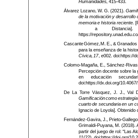
Humanidades
, 415-433.
Álvarez Lozano, W. G. (2021). 
Gamif
de
la
motivación
y
desarrollo
memoria
e
historia
reciente.
 
a
Distancia].
https://repository.unad.edu.
Cascante 
Gómez, 
M. 
E., 
& 
Granados
para la enseñanza de la histor
Cívica,
17
, e002. doi:https://
Colomo-Magaña, E., Sánchez-Rivas, 
Percepción docente sobre la g
en
educación
secundari
doi:https://dx.doi.org/10.4
De  La  Torre  Vásquez,  J.  J.,  Val  
Gamificación
como
estrategia
cuarto
de
secundaria
en
un
c
Ignacio de Loyola]. Obtenido 
Fernández-Gavira, J., Prieto-Gallego,
Grimaldi-Puyana, M. (2018). A
partir del juego de rol: “Las Al
11
(22). doi:https://doi.org/1