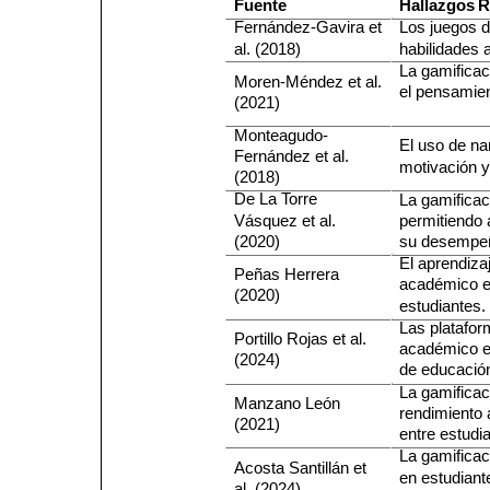
Fuente
Hallazgos
R
Fernández-Gavira et
Los juegos d
al. (2018)
habilidades a
La gamificac
Moren-Méndez et al.
el pensamien
(2021)
Monteagudo-
El uso de na
Fernández et al.
motivación y 
(2018)
De La Torre
La gamificac
Vásquez et al.
permitiendo 
(2020)
su desempe
El aprendiza
Peñas Herrera
académico en
(2020)
estudiantes.
Las platafor
Portillo Rojas et al.
académico en
(2024)
de educación
La gamificac
Manzano León
rendimiento 
(2021)
entre estudi
La gamificaci
Acosta Santillán et
en estudiant
al. (2024)