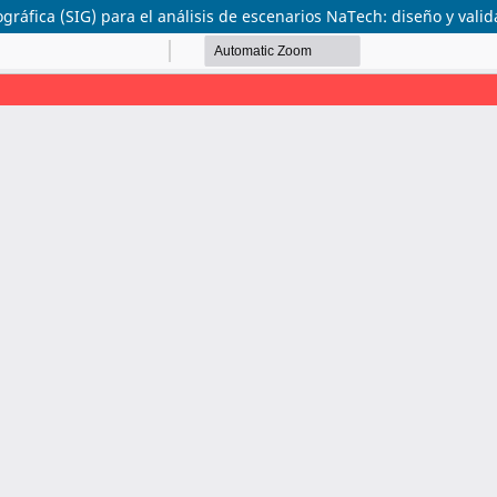
ráfica (SIG) para el análisis de escenarios NaTech: diseño y vali