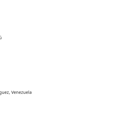
ú
guez, Venezuela