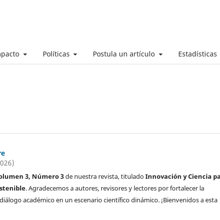
mpacto
Políticas
Postula un artículo
Estadísticas
re
2026)
olumen 3, Número 3
de nuestra revista, titulado
Innovación y Ciencia p
stenible
. Agradecemos a autores, revisores y lectores por fortalecer la
l diálogo académico en un escenario científico dinámico. ¡Bienvenidos a esta