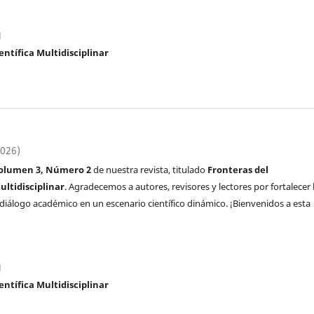
l
entífica Multidisciplinar
2026)
olumen 3, Número 2
de nuestra revista, titulado
Fronteras del
ltidisciplinar
. Agradecemos a autores, revisores y lectores por fortalecer 
l diálogo académico en un escenario científico dinámico. ¡Bienvenidos a esta
l
entífica Multidisciplinar