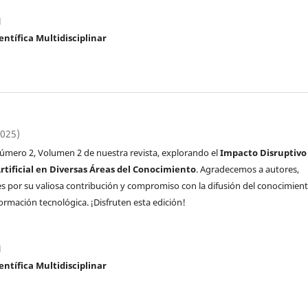
l
entífica Multidisciplinar
2025)
úmero 2, Volumen 2 de nuestra revista, explorando el
Impacto Disruptivo
Artificial en Diversas Áreas del Conocimiento
. Agradecemos a autores,
res por su valiosa contribución y compromiso con la difusión del conocimien
ormación tecnológica. ¡Disfruten esta edición!
l
entífica Multidisciplinar