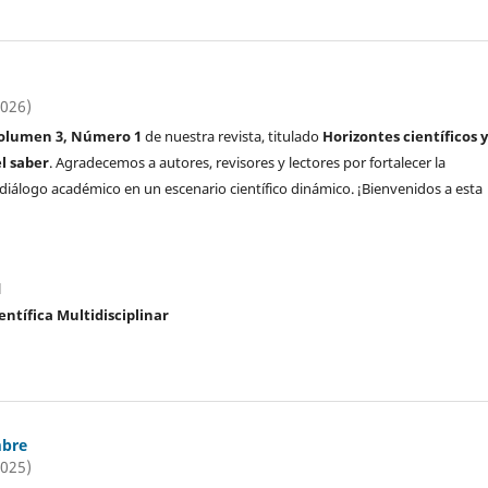
2026)
olumen 3, Número 1
de nuestra revista, titulado
Horizontes científicos 
l saber
. Agradecemos a autores, revisores y lectores por fortalecer la
l diálogo académico en un escenario científico dinámico. ¡Bienvenidos a esta
l
entífica Multidisciplinar
mbre
2025)