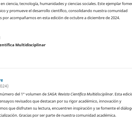
s en ciencia, tecnología, humanidades y ciencias sociales. Este ejemplar fome
ico y promueve el desarrollo científico, consolidando nuestra comunidad
s por acompañarnos en esta edición de octubre a diciembre de 2024.
l
entífica Multidisciplinar
re
2024)
° número del 1° volumen de
SAGA: Revista Científica Multidisciplinar
. Esta edic
y ensayos revisados que destacan por su rigor académico, innovación y
amos que disfruten su lectura, encuentren inspiración y se fomente el diálo
cialización. Gracias por ser parte de nuestra comunidad académica.