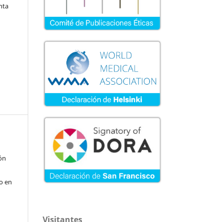
nta
ión
go en
Visitantes