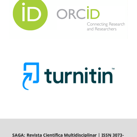
SAGA: Revista Científica Multidisciplinar | ISSN 3073-