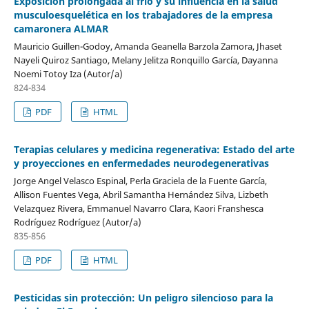
Exposición prolongada al frío y su influencia en la salud
musculoesquelética en los trabajadores de la empresa
camaronera ALMAR
Mauricio Guillen-Godoy, Amanda Geanella Barzola Zamora, Jhaset
Nayeli Quiroz Santiago, Melany Jelitza Ronquillo García, Dayanna
Noemi Totoy Iza (Autor/a)
824-834
PDF
HTML
Terapias celulares y medicina regenerativa: Estado del arte
y proyecciones en enfermedades neurodegenerativas
Jorge Angel Velasco Espinal, Perla Graciela de la Fuente García,
Allison Fuentes Vega, Abril Samantha Hernández Silva, Lizbeth
Velazquez Rivera, Emmanuel Navarro Clara, Kaori Franshesca
Rodríguez Rodríguez (Autor/a)
835-856
PDF
HTML
Pesticidas sin protección: Un peligro silencioso para la