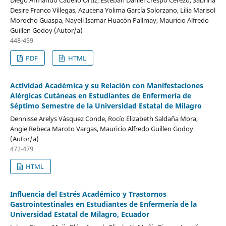
Diego Armando Cabello Ortiz, Esteban Daniel Crespo Cerezo, Sabrina
Desire Franco Villegas, Azucena Yolima García Solorzano, Lilia Marisol
Morocho Guaspa, Nayeli Isamar Huacón Pallmay, Mauricio Alfredo
Guillen Godoy (Autor/a)
448-459
PDF
HTML
Actividad Académica y su Relación con Manifestaciones
Alérgicas Cutáneas en Estudiantes de Enfermería de
Séptimo Semestre de la Universidad Estatal de Milagro
Dennisse Arelys Vásquez Conde, Rocío Elizabeth Saldaña Mora,
Angie Rebeca Maroto Vargas, Mauricio Alfredo Guillen Godoy
(Autor/a)
472-479
HTML
Influencia del Estrés Académico y Trastornos
Gastrointestinales en Estudiantes de Enfermería de la
Universidad Estatal de Milagro, Ecuador