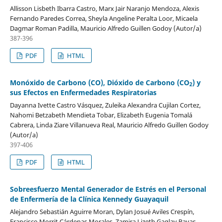
Allisson Lisbeth Ibarra Castro, Marx Jair Naranjo Mendoza, Alexis
Fernando Paredes Correa, Sheyla Angeline Peralta Loor, Micaela
Dagmar Roman Padilla, Mauricio Alfredo Guillen Godoy (Autor/a)
387-396
PDF
HTML
Monóxido de Carbono (CO), Dióxido de Carbono (CO
) y
2
sus Efectos en Enfermedades Respiratorias
Dayanna Ivette Castro Vásquez, Zuleika Alexandra Cujilan Cortez,
Nahomi Betzabeth Mendieta Tobar, Elizabeth Eugenia Tomalá
Cabrera, Linda Ziare Villanueva Real, Mauricio Alfredo Guillen Godoy
(Autor/a)
397-406
PDF
HTML
Sobreesfuerzo Mental Generador de Estrés en el Personal
de Enfermería de la Clínica Kennedy Guayaquil
Alejandro Sebastián Aguirre Moran, Dylan Josué Aviles Crespín,
Francisco Morrit Cárdenas Morales, Zamira Lizeth Gaglay Bayas,