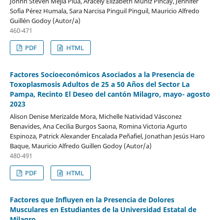
Johnn Steven Mejía Plúa, Aracely Elizabeth Muñiz Pincay, Jennifer
Sofia Pérez Humala, Sara Narcisa Pinguil Pinguil, Mauricio Alfredo
Guillén Godoy (Autor/a)
460-471
PDF
HTML
Factores Socioeconómicos Asociados a la Presencia de
Toxoplasmosis Adultos de 25 a 50 Años del Sector La
Pampa, Recinto El Deseo del cantón Milagro, mayo- agosto
2023
Alison Denise Merizalde Mora, Michelle Natividad Vásconez
Benavides, Ana Cecilia Burgos Saona, Romina Victoria Agurto
Espinoza, Patrick Alexander Encalada Peñafiel, Jonathan Jesús Haro
Baque, Mauricio Alfredo Guillen Godoy (Autor/a)
480-491
PDF
HTML
Factores que Influyen en la Presencia de Dolores
Musculares en Estudiantes de la Universidad Estatal de
Milagro