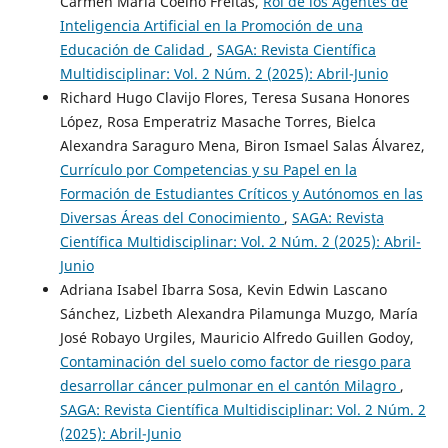
Carmen María Coelho Freitas,
Rol de los Agentes de
Inteligencia Artificial en la Promoción de una
Educación de Calidad
,
SAGA: Revista Científica
Multidisciplinar: Vol. 2 Núm. 2 (2025): Abril-Junio
Richard Hugo Clavijo Flores, Teresa Susana Honores
López, Rosa Emperatriz Masache Torres, Bielca
Alexandra Saraguro Mena, Biron Ismael Salas Álvarez,
Currículo por Competencias y su Papel en la
Formación de Estudiantes Críticos y Autónomos en las
Diversas Áreas del Conocimiento
,
SAGA: Revista
Científica Multidisciplinar: Vol. 2 Núm. 2 (2025): Abril-
Junio
Adriana Isabel Ibarra Sosa, Kevin Edwin Lascano
Sánchez, Lizbeth Alexandra Pilamunga Muzgo, María
José Robayo Urgiles, Mauricio Alfredo Guillen Godoy,
Contaminación del suelo como factor de riesgo para
desarrollar cáncer pulmonar en el cantón Milagro
,
SAGA: Revista Científica Multidisciplinar: Vol. 2 Núm. 2
(2025): Abril-Junio