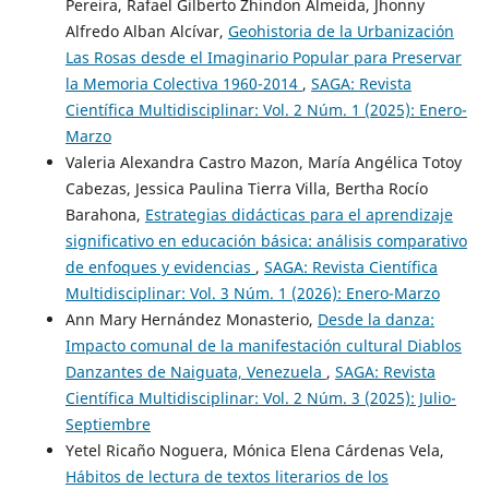
Pereira, Rafael Gilberto Zhindon Almeida, Jhonny
Alfredo Alban Alcívar,
Geohistoria de la Urbanización
Las Rosas desde el Imaginario Popular para Preservar
la Memoria Colectiva 1960-2014
,
SAGA: Revista
Científica Multidisciplinar: Vol. 2 Núm. 1 (2025): Enero-
Marzo
Valeria Alexandra Castro Mazon, María Angélica Totoy
Cabezas, Jessica Paulina Tierra Villa, Bertha Rocío
Barahona,
Estrategias didácticas para el aprendizaje
significativo en educación básica: análisis comparativo
de enfoques y evidencias
,
SAGA: Revista Científica
Multidisciplinar: Vol. 3 Núm. 1 (2026): Enero-Marzo
Ann Mary Hernández Monasterio,
Desde la danza:
Impacto comunal de la manifestación cultural Diablos
Danzantes de Naiguata, Venezuela
,
SAGA: Revista
Científica Multidisciplinar: Vol. 2 Núm. 3 (2025): Julio-
Septiembre
Yetel Ricaño Noguera, Mónica Elena Cárdenas Vela,
Hábitos de lectura de textos literarios de los