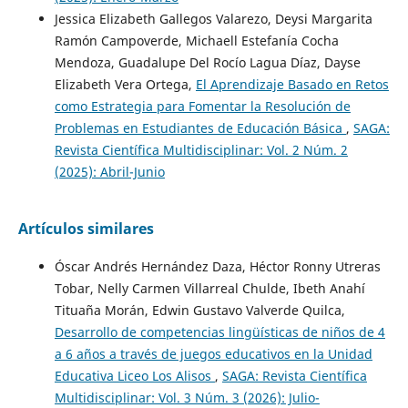
Jessica Elizabeth Gallegos Valarezo, Deysi Margarita
Ramón Campoverde, Michaell Estefanía Cocha
Mendoza, Guadalupe Del Rocío Lagua Díaz, Dayse
Elizabeth Vera Ortega,
El Aprendizaje Basado en Retos
como Estrategia para Fomentar la Resolución de
Problemas en Estudiantes de Educación Básica
,
SAGA:
Revista Científica Multidisciplinar: Vol. 2 Núm. 2
(2025): Abril-Junio
Artículos similares
Óscar Andrés Hernández Daza, Héctor Ronny Utreras
Tobar, Nelly Carmen Villarreal Chulde, Ibeth Anahí
Tituaña Morán, Edwin Gustavo Valverde Quilca,
Desarrollo de competencias lingüísticas de niños de 4
a 6 años a través de juegos educativos en la Unidad
Educativa Liceo Los Alisos
,
SAGA: Revista Científica
Multidisciplinar: Vol. 3 Núm. 3 (2026): Julio-