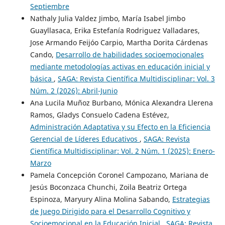
Septiembre
Nathaly Julia Valdez Jimbo, María Isabel Jimbo
Guayllasaca, Erika Estefanía Rodriguez Valladares,
Jose Armando Feijóo Carpio, Martha Dorita Cárdenas
Cando,
Desarrollo de habilidades socioemocionales
mediante metodologías activas en educación inicial y
básica
,
SAGA: Revista Científica Multidisciplinar: Vol. 3
Núm. 2 (2026): Abril-Junio
Ana Lucila Muñoz Burbano, Mónica Alexandra Llerena
Ramos, Gladys Consuelo Cadena Estévez,
Administración Adaptativa y su Efecto en la Eficiencia
Gerencial de Líderes Educativos
,
SAGA: Revista
Científica Multidisciplinar: Vol. 2 Núm. 1 (2025): Enero-
Marzo
Pamela Concepción Coronel Campozano, Mariana de
Jesús Boconzaca Chunchi, Zoila Beatriz Ortega
Espinoza, Maryury Alina Molina Sabando,
Estrategias
de Juego Dirigido para el Desarrollo Cognitivo y
Socioemocional en la Educación Inicial
,
SAGA: Revista