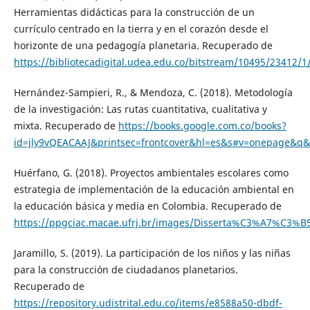
Herramientas didácticas para la construcción de un
currículo centrado en la tierra y en el corazón desde el
horizonte de una pedagogía planetaria. Recuperado de
https://bibliotecadigital.udea.edu.co/bitstream/10495/23412/1
Hernández-Sampieri, R., & Mendoza, C. (2018). Metodología
de la investigación: Las rutas cuantitativa, cualitativa y
mixta. Recuperado de
https://books.google.com.co/books?
id=jly9vQEACAAJ&printsec=frontcover&hl=es&s#v=onepage&q&f
Huérfano, G. (2018). Proyectos ambientales escolares como
estrategia de implementación de la educación ambiental en
la educación básica y media en Colombia. Recuperado de
https://ppgciac.macae.ufrj.br/images/Disserta%C3%A7%C3%B
Jaramillo, S. (2019). La participación de los niños y las niñas
para la construcción de ciudadanos planetarios.
Recuperado de
https://repository.udistrital.edu.co/items/e8588a50-dbdf-