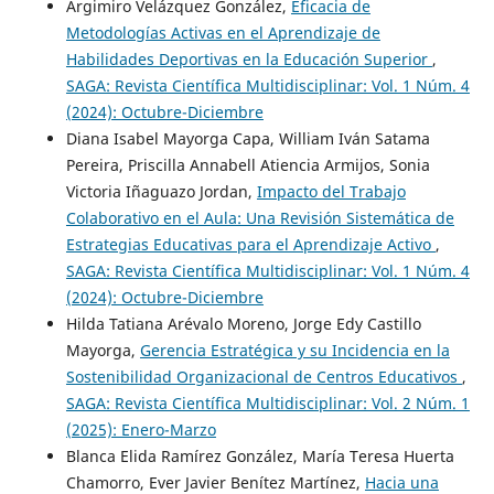
Argimiro Velázquez González,
Eficacia de
Metodologías Activas en el Aprendizaje de
Habilidades Deportivas en la Educación Superior
,
SAGA: Revista Científica Multidisciplinar: Vol. 1 Núm. 4
(2024): Octubre-Diciembre
Diana Isabel Mayorga Capa, William Iván Satama
Pereira, Priscilla Annabell Atiencia Armijos, Sonia
Victoria Iñaguazo Jordan,
Impacto del Trabajo
Colaborativo en el Aula: Una Revisión Sistemática de
Estrategias Educativas para el Aprendizaje Activo
,
SAGA: Revista Científica Multidisciplinar: Vol. 1 Núm. 4
(2024): Octubre-Diciembre
Hilda Tatiana Arévalo Moreno, Jorge Edy Castillo
Mayorga,
Gerencia Estratégica y su Incidencia en la
Sostenibilidad Organizacional de Centros Educativos
,
SAGA: Revista Científica Multidisciplinar: Vol. 2 Núm. 1
(2025): Enero-Marzo
Blanca Elida Ramírez González, María Teresa Huerta
Chamorro, Ever Javier Benítez Martínez,
Hacia una