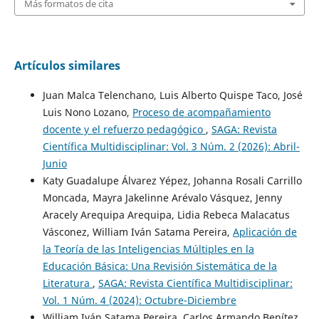
Más formatos de cita
Artículos similares
Juan Malca Telenchano, Luis Alberto Quispe Taco, José
Luis Nono Lozano,
Proceso de acompañamiento
docente y el refuerzo pedagógico
,
SAGA: Revista
Científica Multidisciplinar: Vol. 3 Núm. 2 (2026): Abril-
Junio
Katy Guadalupe Álvarez Yépez, Johanna Rosali Carrillo
Moncada, Mayra Jakelinne Arévalo Vásquez, Jenny
Aracely Arequipa Arequipa, Lidia Rebeca Malacatus
Vásconez, William Iván Satama Pereira,
Aplicación de
la Teoría de las Inteligencias Múltiples en la
Educación Básica: Una Revisión Sistemática de la
Literatura
,
SAGA: Revista Científica Multidisciplinar:
Vol. 1 Núm. 4 (2024): Octubre-Diciembre
William Iván Satama Pereira, Carlos Armando Benítez