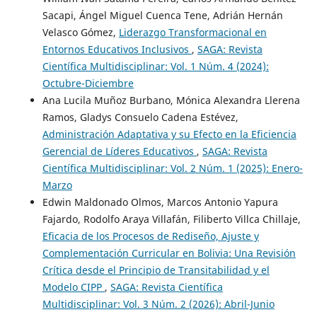
Sacapi, Ángel Miguel Cuenca Tene, Adrián Hernán
Velasco Gómez,
Liderazgo Transformacional en
Entornos Educativos Inclusivos
,
SAGA: Revista
Científica Multidisciplinar: Vol. 1 Núm. 4 (2024):
Octubre-Diciembre
Ana Lucila Muñoz Burbano, Mónica Alexandra Llerena
Ramos, Gladys Consuelo Cadena Estévez,
Administración Adaptativa y su Efecto en la Eficiencia
Gerencial de Líderes Educativos
,
SAGA: Revista
Científica Multidisciplinar: Vol. 2 Núm. 1 (2025): Enero-
Marzo
Edwin Maldonado Olmos, Marcos Antonio Yapura
Fajardo, Rodolfo Araya Villafán, Filiberto Villca Chillaje,
Eficacia de los Procesos de Rediseño, Ajuste y
Complementación Curricular en Bolivia: Una Revisión
Crítica desde el Principio de Transitabilidad y el
Modelo CIPP
,
SAGA: Revista Científica
Multidisciplinar: Vol. 3 Núm. 2 (2026): Abril-Junio