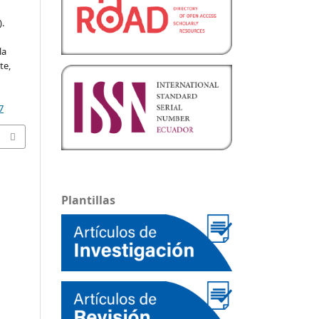
).
la
te,
7
Plantillas