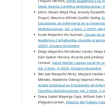
Chiquini Herrera,
Estrés académico y su i
SAGA: Revista Científica Multidisciplinar: 
Johnn Steven Mejía Plúa, Aracely Elizabeth
Pinguil, Mauricio Alfredo Guillén Godoy,
In
Estudiantes de Enfermería de la Universid
Multidisciplinar: Vol. 2 Núm. 2 (2025): Abri
Israel Alejandro Via Guzman,
Causas de la
Académica Cochabamba, durante el perio
(2025): Octubre-Diciembre
Diego Alejandro Fernández Cando, Felipe 
Iván Gaibor Herrera, Ricardo José Jimén
Coronel,
Salud mental y apoyo social en u
Vol. 2 Núm. 4 (2025): Octubre-Diciembre
Iker Joel Ronquillo Pérez, Marjorie Haidee 
Méndez, Madeline Oderay Valarezo Pérez, 
Acidez Estomacal en Estudiantes de Enfer
Científica Multidisciplinar: Vol. 2 Núm. 2 (2
Diana Isabel Mayorga Capa, William Iván Sa
Iñaguazo Jordan,
Impacto del Trabajo Cola