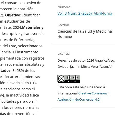
o el consumo excesivo de
Número
avorecen la aparición
Vol. 3 Núm. 2 (2026): Abril-Junio
2).
Objetivo:
Identificar
 en estudiantes de
Sección
l Este, 2024.
Materiales y
Ciencias de la Salud y Medicina
descriptivo y transversal.
Humana
ntes de Enfermería,
a del Este, seleccionados
iencia. El instrumento
Licencia
mplementada con registros
Derechos de autor 2026 Angelica Veg
nte frecuencias absolutas y
Oviedo, Jazmin Mirna Vera (Autor/a)
tados:
El 53% de los
sión arterial, mientras
sión elevada, 17% HTA
Esta obra está bajo una licencia
res asociados como el
internacional
Creative Commons
, la inactividad física
Atribución-NoComercial 4.0
.
ificultades para dormir
an los valores normales
gias de prevención y el