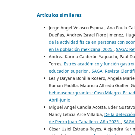
Artículos similares
Jorge Angel Velasco Espinal, Ana Paula Ca
Dueñas, Andrew Israel Fiore Jimenez, Hug
de la actividad física en personas con so
en la población mexicana, 2025
,
SAGA: Rev
Andrea Karina Calderón Yaguachi, Paul Dav
Torres,
Estrés académico y función gastroi
educación superior
,
SAGA: Revista Científi
Lesly Dayana Bonilla Rosero, Angela Marie
Roman Padilla, Mauricio Alfredo Guillen 
bebidasenergizantes: Caso Milagro, Ecua
Abril-Junio
Miguel Angel Candia Acosta, Eder Gustavo F
Nancy Leticia Arce Villalba,
De la detección
de Pedro Juan Caballero. Año 2025.
,
SAGA:
César Uziel Estrada-Reyes, Alejandra Kar