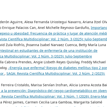
lderón Aguirre, Alexa Fernanda Uriostegui Navarro, Ariana Itzel Ol
o Enrique Palacios Can, Anel Michelle Reynoso Garduño,
Importanc
brepeso u obesidad: frecuencia de práctica y lugar de atención méd
ista Científica Multidisciplinar: Vol. 2 Núm. 3 (2025): Julio-Septiem
id Zula Riofrío, Jhoanna Isabel Narvaez Cuenca, Betty María Luna
ntestinal en estudiantes de enfermería de una institución de
ca Multidisciplinar: Vol. 2 Núm. 3 (2025): Julio-Septiembre
lla Cabrera Prendes, Angie Lisbeth Reyes Quisilay, Freddy Michael
Godoy,
¿Energía que enferma? Riesgo de diabetes mellitus tipo 2 po
dor
,
SAGA: Revista Científica Multidisciplinar: Vol. 2 Núm. 2 (2025):
erreira Cristaldo, Marisa Servían Insfran, Alicia Lorena Acosta Bai
 a la prevención: Diagnóstico del riesgo cardiometabólico en jóve
 Revista Científica Multidisciplinar: Vol. 3 Núm. 1 (2026): Enero-Ma
ina Pérez Jaimes, Carmen Cecilia Lara Gamboa, Margarita Salomé