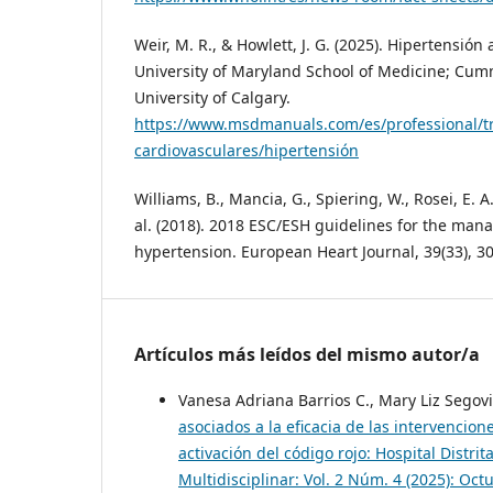
Weir, M. R., & Howlett, J. G. (2025). Hipertensión 
University of Maryland School of Medicine; Cum
University of Calgary.
https://www.msdmanuals.com/es/professional/tr
cardiovasculares/hipertensión
Williams, B., Mancia, G., Spiering, W., Rosei, E. A.
al. (2018). 2018 ESC/ESH guidelines for the mana
hypertension. European Heart Journal, 39(33), 3
Artículos más leídos del mismo autor/a
Vanesa Adriana Barrios C., Mary Liz Segov
asociados a la eficacia de las intervencio
activación del código rojo: Hospital Distr
Multidisciplinar: Vol. 2 Núm. 4 (2025): Oc