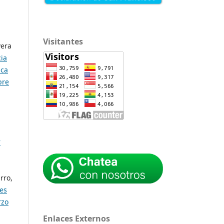
Visitantes
vera
ia
ica
bre
r
rro,
nes
rzo
Enlaces Externos