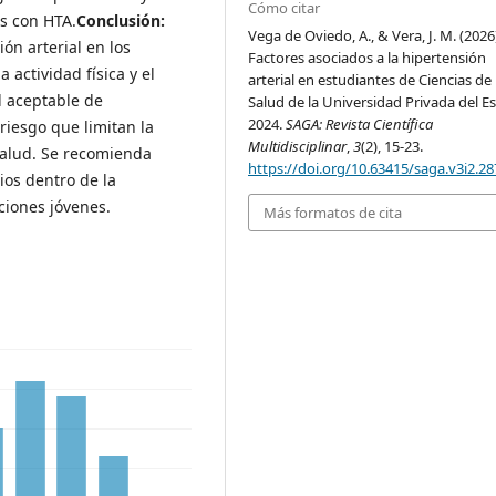
Cómo citar
os con HTA.
Conclusión:
Vega de Oviedo, A., & Vera, J. M. (2026
ión arterial en los
Factores asociados a la hipertensión
 actividad física y el
arterial en estudiantes de Ciencias de 
l aceptable de
Salud de la Universidad Privada del Es
2024.
SAGA: Revista Científica
riesgo que limitan la
Multidisciplinar
,
3
(2), 15-23.
salud. Se recomienda
https://doi.org/10.63415/saga.v3i2.28
ios dentro de la
ciones jóvenes.
Más formatos de cita