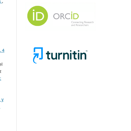
os
,
. 4
el
z
:
 y
a