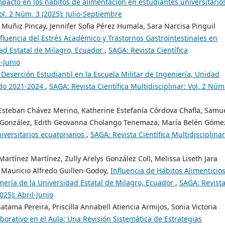
mpacto en los hábitos de alimentación en estudiantes universitari
Vol. 2 Núm. 3 (2025): Julio-Septiembre
 Muñiz Pincay, Jennifer Sofia Pérez Humala, Sara Narcisa Pinguil
fluencia del Estrés Académico y Trastornos Gastrointestinales en
ad Estatal de Milagro, Ecuador
,
SAGA: Revista Científica
l-Junio
 Deserción Estudiantil en la Escuela Militar de Ingeniería, Unidad
do 2021-2024
,
SAGA: Revista Científica Multidisciplinar: Vol. 2 Núm
Esteban Chávez Merino, Katherine Estefanía Córdova Chafla, Samu
ez González, Edith Geovanna Cholango Tenemaza, María Belén Góme
niversitarios ecuatorianos
,
SAGA: Revista Científica Multidisciplinar
Martínez Martínez, Zully Arelys González Coll, Melissa Liseth Jara
Mauricio Alfredo Guillen-Godoy,
Influencia de Hábitos Alimenticios
mería de la Universidad Estatal de Milagro, Ecuador
,
SAGA: Revist
025): Abril-Junio
tama Pereira, Priscilla Annabell Atiencia Armijos, Sonia Victoria
borativo en el Aula: Una Revisión Sistemática de Estrategias