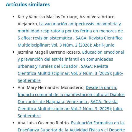
Artículos similares
Kerly Vanessa Macías Intriago, Azani Vera Arturo
Alejandro,
La vacunación antipertussis incompleta y
morbilidad respiratoria por tos ferina en menores de
5 años: revisión sistemática
,
SAGA: Revista Científica
Multidisciplinar: Vol. 3 Núm. 2 (2026): Abril-Junio
Jazmina Magali Barreno Rosero,
Educación emocional
y prevención del estrés infantil en comunidades
urbanas y rurales del Ecuador
,
SAGA: Revista
Científica Multidisciplinar: Vol. 2 Núm. 3 (2025): Julio-
Septiembre
Ann Mary Hernández Monasterio,
Desde la danza:
Impacto comunal de la manifestación cultural Diablos
Danzantes de Naiguata, Venezuela
,
SAGA: Revista
Científica Multidisciplinar: Vol. 2 Núm. 3 (2025): Julio-
Septiembre
Ana Luisa Ocampo Riofrío,
Evaluación Formativa en la
Enseñanza Superior de la Actividad Física y el Deporte