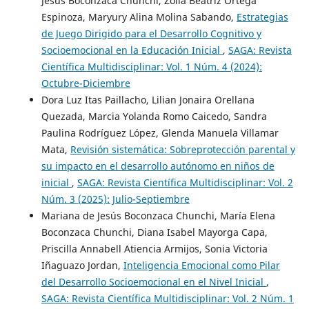
Jesús Boconzaca Chunchi, Zoila Beatriz Ortega
Espinoza, Maryury Alina Molina Sabando,
Estrategias
de Juego Dirigido para el Desarrollo Cognitivo y
Socioemocional en la Educación Inicial
,
SAGA: Revista
Científica Multidisciplinar: Vol. 1 Núm. 4 (2024):
Octubre-Diciembre
Dora Luz Itas Paillacho, Lilian Jonaira Orellana
Quezada, Marcia Yolanda Romo Caicedo, Sandra
Paulina Rodríguez López, Glenda Manuela Villamar
Mata,
Revisión sistemática: Sobreprotección parental y
su impacto en el desarrollo autónomo en niños de
inicial
,
SAGA: Revista Científica Multidisciplinar: Vol. 2
Núm. 3 (2025): Julio-Septiembre
Mariana de Jesús Boconzaca Chunchi, María Elena
Boconzaca Chunchi, Diana Isabel Mayorga Capa,
Priscilla Annabell Atiencia Armijos, Sonia Victoria
Iñaguazo Jordan,
Inteligencia Emocional como Pilar
del Desarrollo Socioemocional en el Nivel Inicial
,
SAGA: Revista Científica Multidisciplinar: Vol. 2 Núm. 1