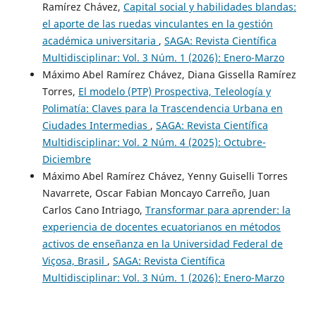
Ramírez Chávez,
Capital social y habilidades blandas:
el aporte de las ruedas vinculantes en la gestión
académica universitaria
,
SAGA: Revista Científica
Multidisciplinar: Vol. 3 Núm. 1 (2026): Enero-Marzo
Máximo Abel Ramírez Chávez, Diana Gissella Ramírez
Torres,
El modelo (PTP) Prospectiva, Teleología y
Polimatía: Claves para la Trascendencia Urbana en
Ciudades Intermedias
,
SAGA: Revista Científica
Multidisciplinar: Vol. 2 Núm. 4 (2025): Octubre-
Diciembre
Máximo Abel Ramírez Chávez, Yenny Guiselli Torres
Navarrete, Oscar Fabian Moncayo Carreño, Juan
Carlos Cano Intriago,
Transformar para aprender: la
experiencia de docentes ecuatorianos en métodos
activos de enseñanza en la Universidad Federal de
Viçosa, Brasil
,
SAGA: Revista Científica
Multidisciplinar: Vol. 3 Núm. 1 (2026): Enero-Marzo